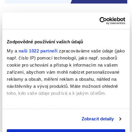
FILTROVAT PRODUKTY
Zodpovědné používání vašich údajů
My a
naši 1022 partneři
zpracováváme vaše údaje (jako
např. číslo IP) pomocí technologií, jako např. souborů
cookie pro uchování a přístup k informacím na vašem
zařízení, abychom vám mohli nabízet personalizované
reklamy a obsah, měření reklam a obsahu, náhled na
návštěvníky a vývoj produktů. Máte možnosti ohledně
toho, kdo vaše údaje používá a k jakým účelům.
Pokud to povolíte, rádi bychom také:
Shromažďovali informace o vaší geografické
Zobrazit detaily
poloze, které mohou být přesné na několik metrů
Identifikovali vaše zařízení pomocí aktivního