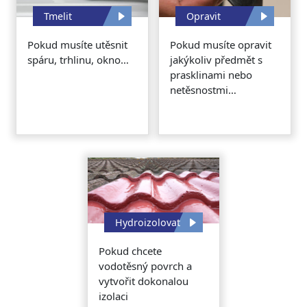
Tmelit
Opravit
Pokud musíte utěsnit
Pokud musíte opravit
spáru, trhlinu, okno…
jakýkoliv předmět s
prasklinami nebo
netěsnostmi…
Hydroizolovat
Pokud chcete
vodotěsný povrch a
vytvořit dokonalou
izolaci