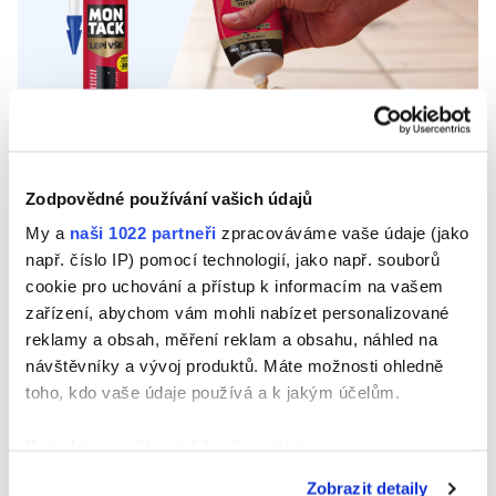
Montážní lepidla
Zodpovědné používání vašich údajů
My a
naši 1022 partneři
zpracováváme vaše údaje (jako
např. číslo IP) pomocí technologií, jako např. souborů
cookie pro uchování a přístup k informacím na vašem
zařízení, abychom vám mohli nabízet personalizované
MONTACK
reklamy a obsah, měření reklam a obsahu, náhled na
Montážní páska
návštěvníky a vývoj produktů. Máte možnosti ohledně
Oboustranná lepící páska s OKAMŽITOU POČÁTEČNÍ
toho, kdo vaše údaje používá a k jakým účelům.
PŘILNAVOSTÍ a vysokou konečnou odolností.
Zjistěte více
Pokud to povolíte, rádi bychom také:
Shromažďovali informace o vaší geografické
Zobrazit detaily