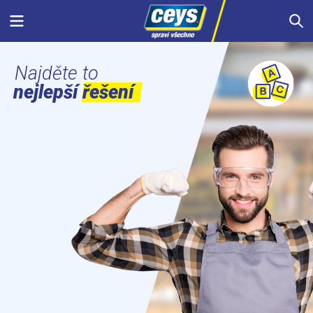
Skip
Menu
S
to
content
Najděte to
nejlepší řešení