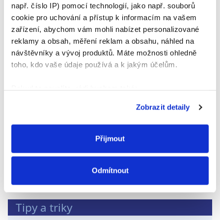
<
>
např. číslo IP) pomocí technologií, jako např. souborů
cookie pro uchování a přístup k informacím na vašem
Domácnost
zařízení, abychom vám mohli nabízet personalizované
reklamy a obsah, měření reklam a obsahu, náhled na
návštěvníky a vývoj produktů. Máte možnosti ohledně
toho, kdo vaše údaje používá a k jakým účelům.
Pokud to povolíte, rádi bychom také:
Shromažďovali informace o vaší geografické
Zobrazit detaily
poloze, které mohou být přesné na několik metrů
Identifikovali vaše zařízení pomocí aktivního
skenování pro konkrétní charakteristiky (otisk prstu)
Přijmout
Přečtěte si více
Zjistěte více o tom, jak zpracováváme vaše osobní
Nevrtejte dlaždice
údaje, a nastavte si předvolby v
části s podrobnostmi
.
Odmítnout
Svůj souhlas můžete kdykoliv změnit nebo odvolat v
části Prohlášení o souborech cookie.
Tipy a triky
K personalizaci obsahu a reklam, poskytování funkcí