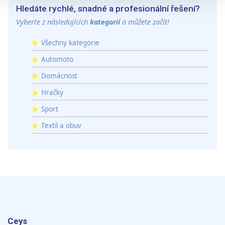
sociálních médií a analýze naší návštěvnosti využíváme
Hledáte rychlé, snadné a profesionální řešení?
soubory cookie. Informace o tom, jak náš web používáte,
Vyberte z následujících
kategorií
a můžete začít!
sdílíme se svými partnery pro sociální média, inzerci a
analýzy. Partneři tyto údaje mohou zkombinovat s
Všechny kategorie
dalšími informacemi, které jste jim poskytli nebo které
Automoto
získali v důsledku toho, že používáte jejich služby.
Domácnost
Hračky
Sport
Textil a obuv
Ceys