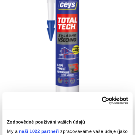
TOTAL TECH BAREVNÝ
Zodpovědné používání vašich údajů
Další příspěvky v této kategorii
My a
naši 1022 partneři
zpracováváme vaše údaje (jako