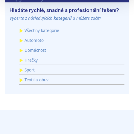
sociálních médií a analýze naší návštěvnosti využíváme
Hledáte rychlé, snadné a profesionální řešení?
soubory cookie. Informace o tom, jak náš web používáte,
sdílíme se svými partnery pro sociální média, inzerci a
Vyberte z následujících
kategorií
a můžete začít!
analýzy. Partneři tyto údaje mohou zkombinovat s
Všechny kategorie
dalšími informacemi, které jste jim poskytli nebo které
získali v důsledku toho, že používáte jejich služby.
Automoto
Domácnost
Hračky
Sport
Textil a obuv