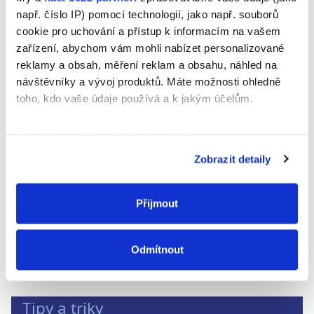
např. číslo IP) pomocí technologií, jako např. souborů
<
>
cookie pro uchování a přístup k informacím na vašem
Domácnost
zařízení, abychom vám mohli nabízet personalizované
reklamy a obsah, měření reklam a obsahu, náhled na
návštěvníky a vývoj produktů. Máte možnosti ohledně
toho, kdo vaše údaje používá a k jakým účelům.
Pokud to povolíte, rádi bychom také:
Shromažďovali informace o vaší geografické
Zobrazit detaily
poloze, které mohou být přesné na několik metrů
Identifikovali vaše zařízení pomocí aktivního
skenování pro konkrétní charakteristiky (otisk prstu)
Přijmout
Přečtěte si více
Zjistěte více o tom, jak zpracováváme vaše osobní
údaje, a nastavte si předvolby v
části s podrobnostmi
.
Nevrtejte dlaždice
Odmítnout
Svůj souhlas můžete kdykoliv změnit nebo odvolat v
části Prohlášení o souborech cookie.
Tipy a triky
K personalizaci obsahu a reklam, poskytování funkcí