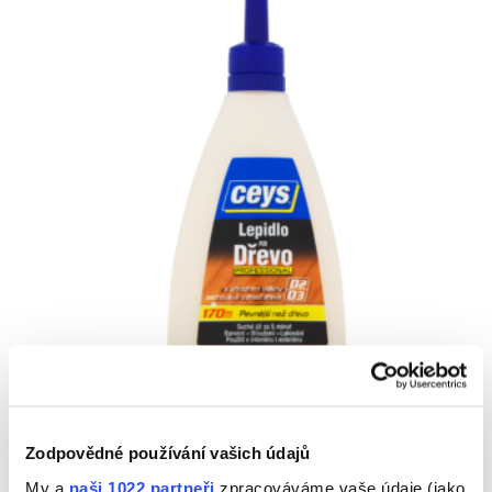
PROFESIONÁLNÍ LEPIDLO NA DŘEVO D2/D3
Zodpovědné používání vašich údajů
Další příspěvky v této kategorii
My a
naši 1022 partneři
zpracováváme vaše údaje (jako