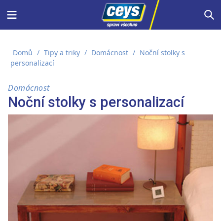
Skip
Menu
S
to
content
Domů
/
Tipy a triky
/
Domácnost
/
Noční stolky s
personalizací
Domácnost
Noční stolky s personalizací