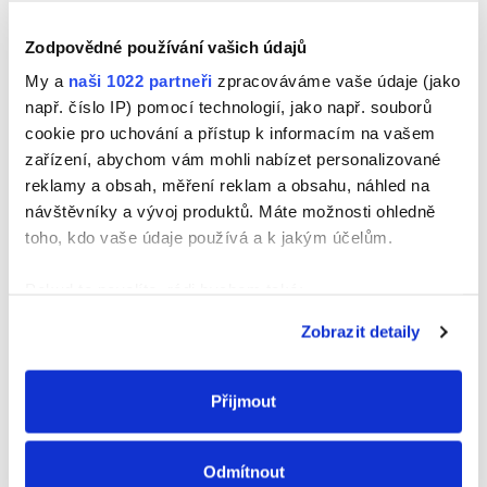
D2: Vysoká odolnost
Zodpovědné používání vašich údajů
D3: Odolnost vlhkosti
My a
naši 1022 partneři
zpracováváme vaše údaje (jako
Rychlé přilepení za 5 minut
např. číslo IP) pomocí technologií, jako např. souborů
cookie pro uchování a přístup k informacím na vašem
Interiér a exteriér
zařízení, abychom vám mohli nabízet personalizované
Lze natírat barvou i lakem. Spoj lze brousit a
reklamy a obsah, měření reklam a obsahu, náhled na
hoblovat
návštěvníky a vývoj produktů. Máte možnosti ohledně
toho, kdo vaše údaje používá a k jakým účelům.
Aplikační teplota +5 až +35 °C
Pokud to povolíte, rádi bychom také:
Shromažďovali informace o vaší geografické
Zobrazit detaily
poloze, které mohou být přesné na několik metrů
Identifikovali vaše zařízení pomocí aktivního
skenování pro konkrétní charakteristiky (otisk prstu)
Související produkty
Přijmout
Zjistěte více o tom, jak zpracováváme vaše osobní
údaje, a nastavte si předvolby v
části s podrobnostmi
.
Odmítnout
Svůj souhlas můžete kdykoliv změnit nebo odvolat v