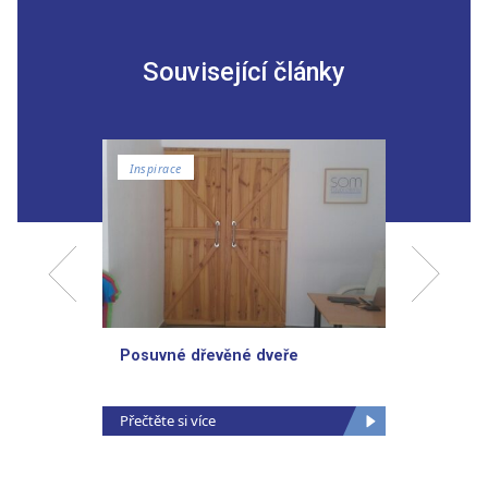
Související články
Inspirace
Domác
Posuvné dřevěné dveře
Noční 
Přečtěte si více
Přečtěte