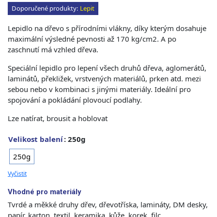
Doporučené produkty:
Lepit
Lepidlo na dřevo s přírodními vlákny, díky kterým dosahuje
maximální výsledné pevnosti až 170 kg/cm2. A po
zaschnutí má vzhled dřeva.
Speciální lepidlo pro lepení všech druhů dřeva, aglomerátů,
laminátů, překližek, vrstvených materiálů, prken atd. mezi
sebou nebo v kombinaci s jinými materiály. Ideální pro
spojování a pokládání plovoucí podlahy.
Lze natírat, brousit a hoblovat
Velikost balení
: 250g
250g
Vyčistit
Vhodné pro materiály
Tvrdé a měkké druhy dřev, dřevotříska, lamináty, DM desky,
papír, karton, textil, keramika, kůže, korek, filc