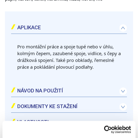
APLIKACE
Pro montážní práce a spoje tupé nebo v úhlu,
kolmým čepem, zazubené spoje, vidlice, s čepy a
drážková spojení. Také pro obklady, řemeslné
práce a pokládání plovoucí podlahy.
NÁVOD NA POUŽITÍ
Pro kompletní slepení povrchu naneste lepidlo v dostatečném množství na čisté dřevo. Držte díly spojené po dobu 5 minut.
Před natíráním, vrtáním nebo lakováním lepeného povrchu počkejte jednu hodinu.
Očistěte zbytky lepidla vlhkým hadříkem, dokud je lepidlo ještě vlhké. Chraňte před nízkými teplotami nebo mrazem.
Maximální pevnosti dosáhne po uplynutí 24 hodin od aplikace. 170 kg/cm2 – silnější než dřevo.
DOKUMENTY KE STAŽENÍ
VLASTNOSTI