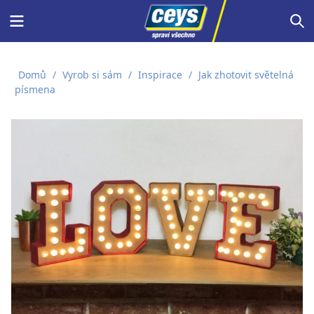
Skip
Menu
S
to
content
Domů
/
Vyrob si sám
/
Inspirace
/
Jak zhotovit světelná
písmena