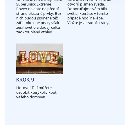
Superunick Extreme
otvorů písmen světla.
sdílíme se svými partnery pro sociální média, inzerci a
Power nalepte na přední
Doporučujme vám bílá
analýzy. Partneři tyto údaje mohou zkombinovat s
stranu okrasné prvky. Bez
světla, která se v tomto
nich budou písmena též
případě hodí nejlépe.
dalšími informacemi, které jste jim poskytli nebo které
zářit, okrasné prvky však
Vložte je ze zadní strany.
získali v důsledku toho, že používáte jejich služby.
zesílí světlo a dodají celku
zaokrouhlený vzhled.
KROK 9
Hotovo! Teď můžete
ozdobit kterýkoliv kout
vašeho domova!