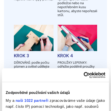
podložce nebo na
nepotřebném kusu
kartonu, abyste nepořezali
stůl.
KROK 3
KROK 4
DĚROVÁNÍ: podle počtu
PROUŽKY LEPENKY:
písmen a světel udělejte
odřežte podélně proužky
na každém písmenu díry
šířky 5 nebo 6 cm, které
tak, aby bylo osvětlení
dodají písmenům
rovnoměrné. Je důležité i
hloubku. Červená vlnitá
to, aby mělo každé
lepenka vynikne v
písmeno přibližně stejný
kombinaci s barvou
počet světel.
kartonu.
Zodpovědné používání vašich údajů
My a
naši 1022 partneři
zpracováváme vaše údaje (jako
např. číslo IP) pomocí technologií, jako např. souborů