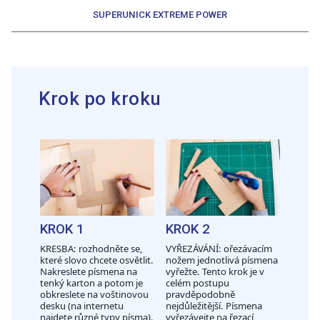
SUPERUNICK EXTREME POWER
Krok po kroku
KROK 1
KROK 2
KRESBA: rozhodněte se,
VYŘEZÁVÁNÍ: ořezávacím
které slovo chcete osvětlit.
nožem jednotlivá písmena
Nakreslete písmena na
vyřežte. Tento krok je v
tenký karton a potom je
celém postupu
obkreslete na voštinovou
pravděpodobně
desku (na internetu
nejdůležitější. Písmena
najdete různé typy písma).
vyřezávejte na řezací