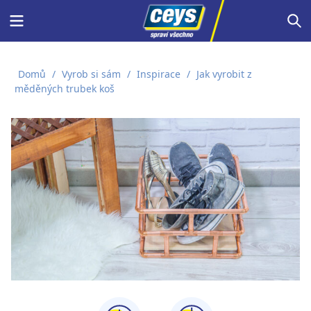
Skip
Menu
S
to
content
Domů
/
Vyrob si sám
/
Inspirace
/
Jak vyrobit z
měděných trubek koš