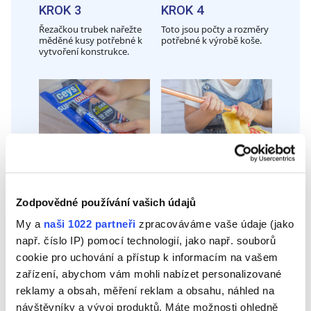
KROK 3
KROK 4
Řezačkou trubek nařežte
Toto jsou počty a rozměry
měděné kusy potřebné k
potřebné k výrobě koše.
vytvoření konstrukce.
KROK 5
KROK 6
Na připevnění trubek k
Před lepením měděné
ostatním dílům použijte
kusy hadříkem důkladně
Zodpovědné používání vašich údajů
sekundové lepidlo
vyčistěte.
Superunick Extreme
My a
naši 1022 partneři
zpracováváme vaše údaje (jako
Power.
např. číslo IP) pomocí technologií, jako např. souborů
cookie pro uchování a přístup k informacím na vašem
zařízení, abychom vám mohli nabízet personalizované
reklamy a obsah, měření reklam a obsahu, náhled na
návštěvníky a vývoj produktů. Máte možnosti ohledně