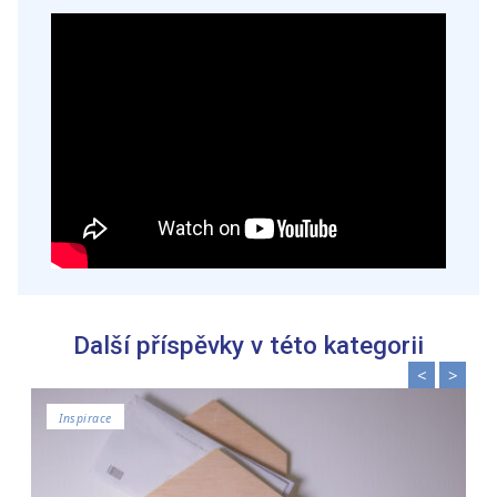
získali v důsledku toho, že používáte jejich služby.
Další příspěvky v této kategorii
<
>
Inspirace