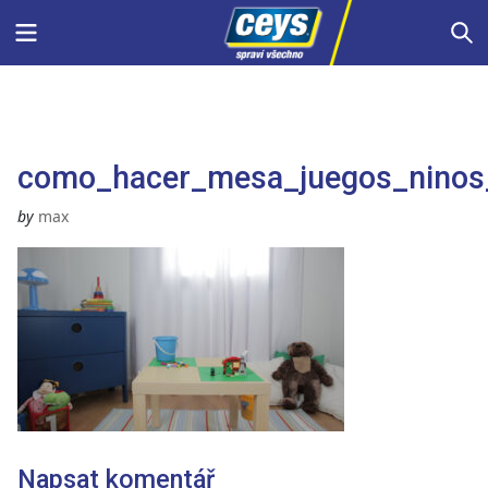
Skip
Menu
S
to
content
como_hacer_mesa_juegos_ninos
by
max
Napsat komentář