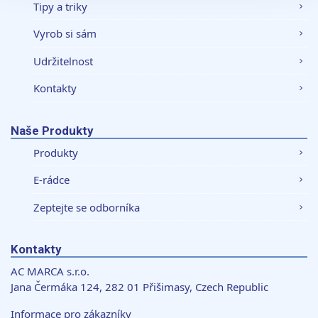
soubory cookie. Informace o tom, jak náš web používáte,
Tipy a triky
sdílíme se svými partnery pro sociální média, inzerci a
Vyrob si sám
analýzy. Partneři tyto údaje mohou zkombinovat s
dalšími informacemi, které jste jim poskytli nebo které
Udržitelnost
získali v důsledku toho, že používáte jejich služby.
Kontakty
Naše Produkty
Produkty
E-rádce
Zeptejte se odborníka
Kontakty
AC MARCA s.r.o.
Jana Čermáka 124, 282 01 Přišimasy, Czech Republic
Informace pro zákazníky