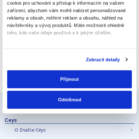
cookie pro uchování a přístup k informacím na vašem
zařízení, abychom vám mohli nabízet personalizované
reklamy a obsah, měření reklam a obsahu, náhled na
Webová stránka
návštěvníky a vývoj produktů. Máte možnosti ohledně
toho, kdo vaše údaje používá a k jakým účelům.
Pokud to povolíte, rádi bychom také:
Shromažďovali informace o vaší geografické
Zobrazit detaily
poloze, které mohou být přesné na několik metrů
Identifikovali vaše zařízení pomocí aktivního
skenování pro konkrétní charakteristiky (otisk prstu)
Přijmout
Zjistěte více o tom, jak zpracováváme vaše osobní
údaje, a nastavte si předvolby v
části s podrobnostmi
.
Odmítnout
Svůj souhlas můžete kdykoliv změnit nebo odvolat v
části Prohlášení o souborech cookie.
Ceys
K personalizaci obsahu a reklam, poskytování funkcí
O Značce Ceys
sociálních médií a analýze naší návštěvnosti využíváme