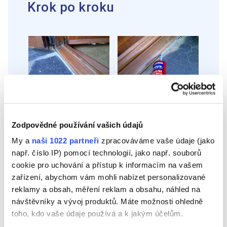
Krok po kroku
KROK 1
KROK 2
Před zahájením práce
Poté uřízněte aplikátor
dobře vyčistěte spáru,
kartuše pomocí
Zodpovědné používání vašich údajů
kterou budete vyplňovat.
odlamovacího nože a
vložte do aplikační pistole.
My a
naši 1022 partneři
zpracováváme vaše údaje (jako
Produktem Total Tech
např. číslo IP) pomocí technologií, jako např. souborů
vyplňte otvor ve spáře.
cookie pro uchování a přístup k informacím na vašem
zařízení, abychom vám mohli nabízet personalizované
reklamy a obsah, měření reklam a obsahu, náhled na
návštěvníky a vývoj produktů. Máte možnosti ohledně
toho, kdo vaše údaje používá a k jakým účelům.