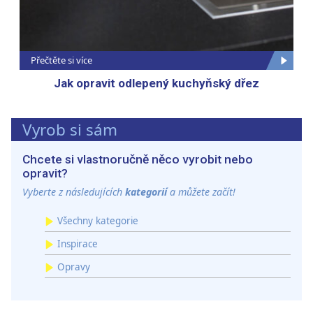
Přečtěte si více
Jak opravit odlepený kuchyňský dřez
Vyrob si sám
Chcete si vlastnoručně něco vyrobit nebo
opravit?
Vyberte z následujících
kategorií
a můžete začít!
Všechny kategorie
Inspirace
Opravy