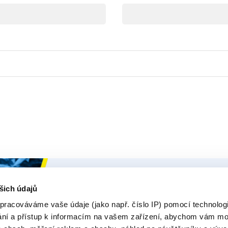
Ceys
Naše Prod
šich údajů
O Značce Ceys
Produk
pracováváme vaše údaje (jako např. číslo IP) pomocí technologií
ání a přístup k informacím na vašem zařízení, abychom vám moh
Tipy a triky
E-rádce