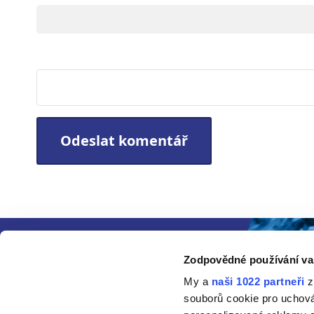
Webová stránka
Zodpovědné používání va
My a
naši 1022 partneři
z
souborů cookie pro uchov