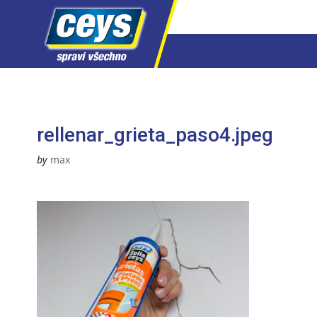
Skip
to
content
rellenar_grieta_paso4.jpeg
by
max