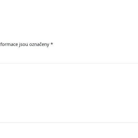
nformace jsou označeny
*
E-mail