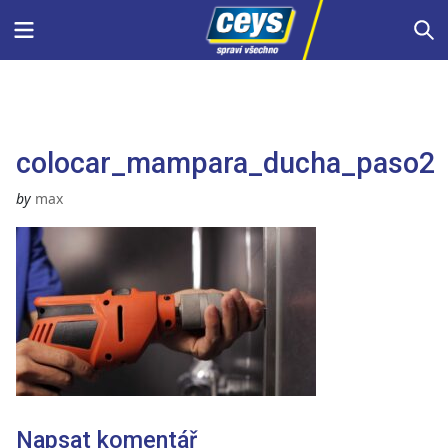
Skip
Menu
S
to
content
colocar_mampara_ducha_paso2
by
max
Napsat komentář