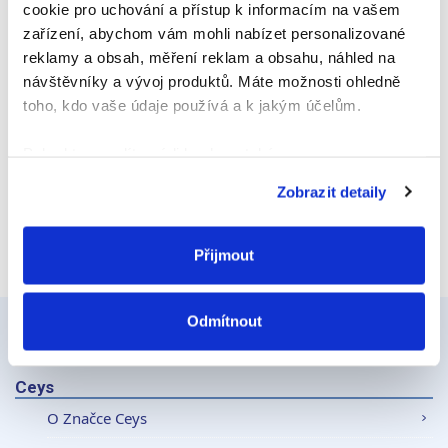
cookie pro uchování a přístup k informacím na vašem
zařízení, abychom vám mohli nabízet personalizované
reklamy a obsah, měření reklam a obsahu, náhled na
Webová stránka
návštěvníky a vývoj produktů. Máte možnosti ohledně
toho, kdo vaše údaje používá a k jakým účelům.
Pokud to povolíte, rádi bychom také:
Shromažďovali informace o vaší geografické
Zobrazit detaily
poloze, které mohou být přesné na několik metrů
Identifikovali vaše zařízení pomocí aktivního
skenování pro konkrétní charakteristiky (otisk prstu)
Přijmout
Zjistěte více o tom, jak zpracováváme vaše osobní
údaje, a nastavte si předvolby v
části s podrobnostmi
.
Odmítnout
Svůj souhlas můžete kdykoliv změnit nebo odvolat v
části Prohlášení o souborech cookie.
Ceys
K personalizaci obsahu a reklam, poskytování funkcí
O Značce Ceys
sociálních médií a analýze naší návštěvnosti využíváme