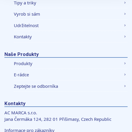
soubory cookie. Informace o tom, jak náš web používáte,
Tipy a triky
sdílíme se svými partnery pro sociální média, inzerci a
Vyrob si sám
analýzy. Partneři tyto údaje mohou zkombinovat s
dalšími informacemi, které jste jim poskytli nebo které
Udržitelnost
získali v důsledku toho, že používáte jejich služby.
Kontakty
Naše Produkty
Produkty
E-rádce
Zeptejte se odborníka
Kontakty
AC MARCA s.r.o.
Jana Čermáka 124, 282 01 Přišimasy, Czech Republic
Informace pro zákazníky