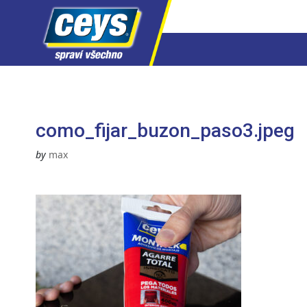
Skip
to
content
como_fijar_buzon_paso3.jpeg
by
max