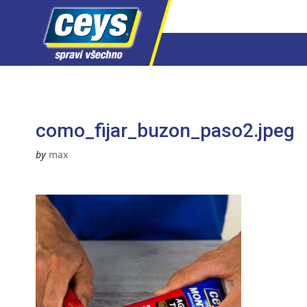
Skip
to
content
como_fijar_buzon_paso2.jpeg
by
max