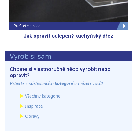
Přečtěte si více
Jak opravit odlepený kuchyňský dřez
Vyrob si sám
Chcete si vlastnoručně něco vyrobit nebo
opravit?
Vyberte z následujících
kategorií
a můžete začít!
Všechny kategorie
Inspirace
Opravy