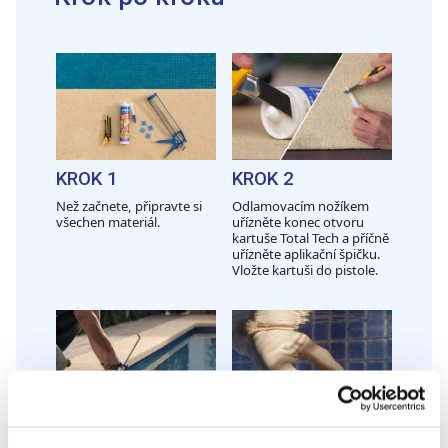
KROK 1
KROK 2
Než začnete, připravte si
Odlamovacím nožíkem
všechen materiál.
uřízněte konec otvoru
kartuše Total Tech a příčně
uřízněte aplikační špičku.
Vložte kartuši do pistole.
KROK 3
KROK 4