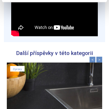
K personalizaci obsahu a reklam, poskytování funkcí
sociálních médií a analýze naší návštěvnosti využíváme
soubory cookie. Informace o tom, jak náš web používáte,
sdílíme se svými partnery pro sociální média, inzerci a
analýzy. Partneři tyto údaje mohou zkombinovat s
dalšími informacemi, které jste jim poskytli nebo které
získali v důsledku toho, že používáte jejich služby.
Další příspěvky v této kategorii
<
>
Opravy