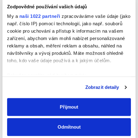
Aplikujte produkt přímo
Skleněnou mozaiku
Zodpovědné používání vašich údajů
na stěnu. Produkt funguje
pravidelně rozmístěte.
i pod vodou!
My a
naši 1022 partneři
zpracováváme vaše údaje (jako
např. číslo IP) pomocí technologií, jako např. souborů
cookie pro uchování a přístup k informacím na vašem
zařízení, abychom vám mohli nabízet personalizované
reklamy a obsah, měření reklam a obsahu, náhled na
návštěvníky a vývoj produktů. Máte možnosti ohledně
toho, kdo vaše údaje používá a k jakým účelům.
KROK 5
A bazén je připravený,
Pokud to povolíte, rádi bychom také:
abyste si ho mohli užívat
po celé léto!
Shromažďovali informace o vaší geografické
Zobrazit detaily
poloze, které mohou být přesné na několik metrů
Identifikovali vaše zařízení pomocí aktivního
skenování pro konkrétní charakteristiky (otisk prstu)
Přijmout
Zjistěte více o tom, jak zpracováváme vaše osobní
údaje, a nastavte si předvolby v
části s podrobnostmi
.
Odmítnout
Svůj souhlas můžete kdykoliv změnit nebo odvolat v
části Prohlášení o souborech cookie.