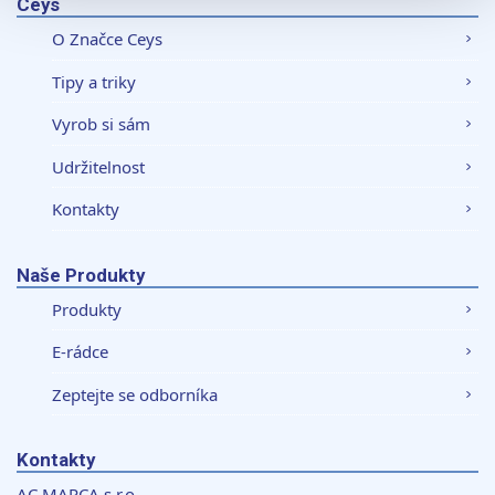
Ceys
sociálních médií a analýze naší návštěvnosti využíváme
soubory cookie. Informace o tom, jak náš web používáte,
O Značce Ceys
sdílíme se svými partnery pro sociální média, inzerci a
Tipy a triky
analýzy. Partneři tyto údaje mohou zkombinovat s
dalšími informacemi, které jste jim poskytli nebo které
Vyrob si sám
získali v důsledku toho, že používáte jejich služby.
Udržitelnost
Kontakty
Naše Produkty
Produkty
E-rádce
Zeptejte se odborníka
Kontakty
AC MARCA s.r.o.