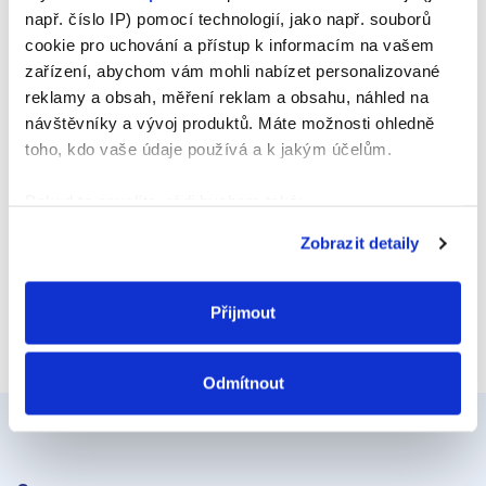
např. číslo IP) pomocí technologií, jako např. souborů
cookie pro uchování a přístup k informacím na vašem
E-mail
zařízení, abychom vám mohli nabízet personalizované
reklamy a obsah, měření reklam a obsahu, náhled na
návštěvníky a vývoj produktů. Máte možnosti ohledně
Webová stránka
toho, kdo vaše údaje používá a k jakým účelům.
Pokud to povolíte, rádi bychom také:
Shromažďovali informace o vaší geografické
Zobrazit detaily
poloze, které mohou být přesné na několik metrů
Identifikovali vaše zařízení pomocí aktivního
skenování pro konkrétní charakteristiky (otisk prstu)
Přijmout
Zjistěte více o tom, jak zpracováváme vaše osobní
údaje, a nastavte si předvolby v
části s podrobnostmi
.
Odmítnout
Svůj souhlas můžete kdykoliv změnit nebo odvolat v
části Prohlášení o souborech cookie.
K personalizaci obsahu a reklam, poskytování funkcí