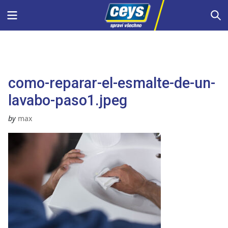
Skip
Menu
S
to
content
como-reparar-el-esmalte-de-un-
lavabo-paso1.jpeg
by
max