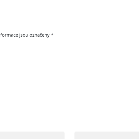
nformace jsou označeny
*
E-mail