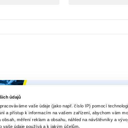
Ceys
Naše Prod
šich údajů
O Značce Ceys
Produk
pracováváme vaše údaje (jako např. číslo IP) pomocí technologií
ání a přístup k informacím na vašem zařízení, abychom vám moh
Tipy a triky
E-rádce
 obsah, měření reklam a obsahu, náhled na návštěvníky a vývo
Vyrob si sám
Zeptejt
o vaše údaje používá a k jakým účelům.