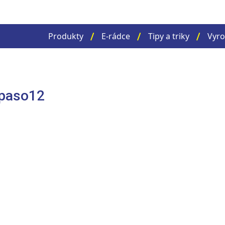
Produkty
E-rádce
Tipy a triky
Vyro
-paso12