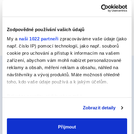
Zodpovědné používání vašich údajů
My a
naši 1022 partneři
zpracováváme vaše údaje (jako
např. číslo IP) pomocí technologií, jako např. souborů
cookie pro uchování a přístup k informacím na vašem
zařízení, abychom vám mohli nabízet personalizované
reklamy a obsah, měření reklam a obsahu, náhled na
návštěvníky a vývoj produktů. Máte možnosti ohledně
toho, kdo vaše údaje používá a k jakým účelům.
Ceys
O Značce Ceys
Pokud to povolíte, rádi bychom také:
Tipy a triky
Shromažďovali informace o vaší geografické
Zobrazit detaily
poloze, které mohou být přesné na několik metrů
Vyrob si sám
Identifikovali vaše zařízení pomocí aktivního
Udržitelnost
skenování pro konkrétní charakteristiky (otisk prstu)
Přijmout