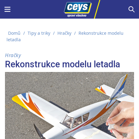
Skip
Menu
S
to
content
Domů
/
Tipy a triky
/
Hračky
/
Rekonstrukce modelu
letadla
Hračky
Rekonstrukce modelu letadla