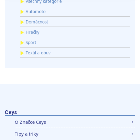
Všechny kategorie
sdílíme se svými partnery pro sociální média, inzerci a
analýzy. Partneři tyto údaje mohou zkombinovat s
Automoto
dalšími informacemi, které jste jim poskytli nebo které
Domácnost
získali v důsledku toho, že používáte jejich služby.
Hračky
Sport
Textil a obuv
Ceys
O Značce Ceys
Tipy a triky