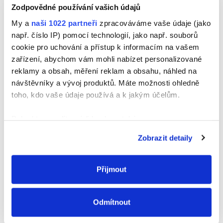
SUPERUNICK EXTREME POWER
Zodpovědné používání vašich údajů
My a
naši 1022 partneři
zpracováváme vaše údaje (jako
např. číslo IP) pomocí technologií, jako např. souborů
Další příspěvky v této kategorii
cookie pro uchování a přístup k informacím na vašem
zařízení, abychom vám mohli nabízet personalizované
<
>
reklamy a obsah, měření reklam a obsahu, náhled na
Domácnost
návštěvníky a vývoj produktů. Máte možnosti ohledně
toho, kdo vaše údaje používá a k jakým účelům.
Pokud to povolíte, rádi bychom také:
Shromažďovali informace o vaší geografické
Zobrazit detaily
poloze, které mohou být přesné na několik metrů
Identifikovali vaše zařízení pomocí aktivního
skenování pro konkrétní charakteristiky (otisk prstu)
Přijmout
Zjistěte více o tom, jak zpracováváme vaše osobní
údaje, a nastavte si předvolby v
části s podrobnostmi
.
Odmítnout
Přečtěte si více
Svůj souhlas můžete kdykoliv změnit nebo odvolat v
části Prohlášení o souborech cookie.
Nevrtejte dlaždice