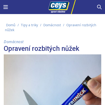
Skip
Menu
S
to
content
Domů
/
Tipy a triky
/
Domácnost
/
Opravení rozbitých
nůžek
Domácnost
Opravení rozbitých nůžek