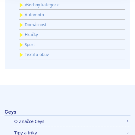
Všechny kategorie
sdílíme se svými partnery pro sociální média, inzerci a
analýzy. Partneři tyto údaje mohou zkombinovat s
Automoto
dalšími informacemi, které jste jim poskytli nebo které
Domácnost
získali v důsledku toho, že používáte jejich služby.
Hračky
Sport
Textil a obuv
Ceys
O Značce Ceys
Tipy a triky