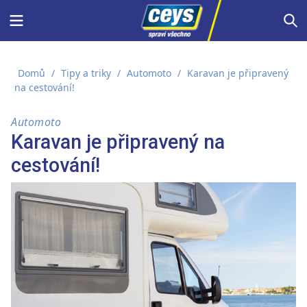
Skip
Menu
S
to
content
Domů
/
Tipy a triky
/
Automoto
/
Karavan je připravený
na cestování!
Automoto
Karavan je připravený na
cestování!