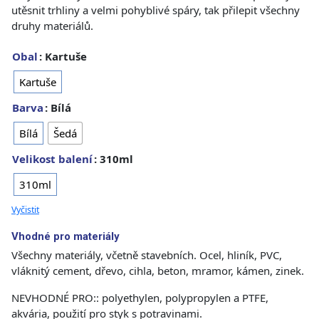
utěsnit trhliny a velmi pohyblivé spáry, tak přilepit všechny
druhy materiálů.
Obal
: Kartuše
Kartuše
Barva
: Bílá
Bílá
Šedá
Velikost balení
: 310ml
310ml
Vyčistit
Vhodné pro materiály
Všechny materiály, včetně stavebních. Ocel, hliník, PVC,
vláknitý cement, dřevo, cihla, beton, mramor, kámen, zinek.
NEVHODNÉ PRO:: polyethylen, polypropylen a PTFE,
akvária, použití pro styk s potravinami.