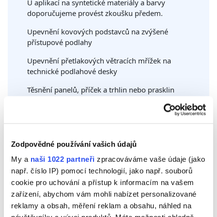
U aplikací na syntetické materiály a barvy
doporučujeme provést zkoušku předem.
Upevnění kovových podstavců na zvýšené
přístupové podlahy
Upevnění přetlakových větracích mřížek na
technické podlahové desky
Těsnění panelů, příček a trhlin nebo prasklin
NÁVOD NA POUŽITÍ
Zodpovědné používání vašich údajů
1. Očistěte utěsňovaný povrch: důkladně očistěte a odstraňte plíseň a nečistoty od základu.
2. Aplikujte malířskou pásku kolem spáry a ponechte volnou pouze mezeru, do které má být tmel aplikován.
3. Příčně seřízněte aplikační špičku kartuše, aby byla aplikace snadnější.
DOKUMENTY KE STAŽENÍ
My a
naši 1022 partneři
zpracováváme vaše údaje (jako
např. číslo IP) pomocí technologií, jako např. souborů
VLASTNOSTI
cookie pro uchování a přístup k informacím na vašem
zařízení, abychom vám mohli nabízet personalizované
reklamy a obsah, měření reklam a obsahu, náhled na
Interiér