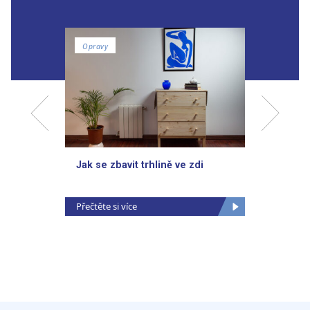
Opravy
Domác
Jak se zbavit trhlině ve zdi
Zatmel
Přečtěte si více
Přečtěte