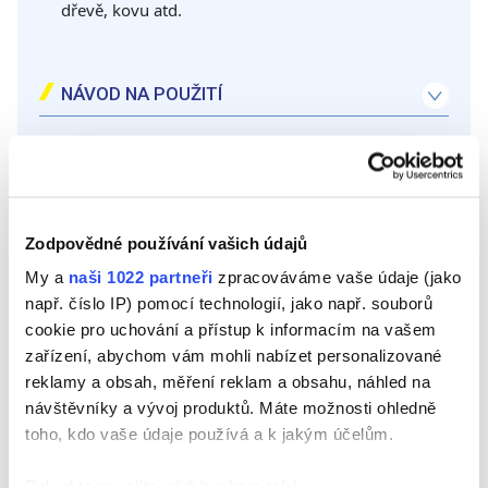
dřevě, kovu atd.
NÁVOD NA POUŽITÍ
1. Očistěte utěsňovaný povrch: důkladně očistěte a odstraňte plíseň a nečistoty od základu.
2. Aplikujte malířskou pásku kolem spáry a ponechte volnou pouze mezeru, do které má být tmel aplikován.
3. Příčně seřízněte aplikační špičku kartuše, aby byla aplikace snadnější.
DOKUMENTY KE STAŽENÍ
VLASTNOSTI
Zodpovědné používání vašich údajů
Interiér – exteriér
My a
naši 1022 partneři
zpracováváme vaše údaje (jako
např. číslo IP) pomocí technologií, jako např. souborů
Technologie HIGH FLEX: VELMI FLEXIBILNÍ, BEZ
cookie pro uchování a přístup k informacím na vašem
ZTRÁTY OBJEMU, NEPRASKÁ
zařízení, abychom vám mohli nabízet personalizované
Rychlé schnutí: lze natírat a lakovat po
reklamy a obsah, měření reklam a obsahu, náhled na
30 minutách od aplikace
návštěvníky a vývoj produktů. Máte možnosti ohledně
toho, kdo vaše údaje používá a k jakým účelům.
Větší odolnost vodě (bez ponoření)
Velmi flexibilní
Pokud to povolíte, rádi bychom také: