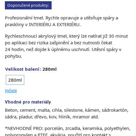
Doporučené produkty:
Profesionální tmel. Rychle opravuje a utěsňuje spáry a
praskliny v INTERIÉRU A EXTERIÉRU.
Rychleschnoucí akrylový tmel, který lze natírat již 30 minut
po aplikaci bez rizika zašpinění a bez nutnosti čekat
24 hodin, než dojde k úplnému uschnutí. Utěsní spáry v
pohybu.
Velikost balení
: 280ml
280ml
Vyčistit
Vhodné pro materiály
Beton, cement, malta, cihla, silestone, kámen, sádrokartón,
sádra, pladur, dřevo, kov, hliník, mramor atd.
*NEVHODNÉ PRO: porcelán, zrcadla, keramika, polyethylen,
polypropylen a PTFE, akvária, použití pro kontakt s