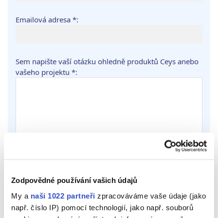
Emailová adresa *:
Sem napište vaší otázku ohledně produktů Ceys anebo
vašeho projektu *:
Přidat soubor (Pokud chcete, přidejte 2 fotografie, aby
vaše otázka byla lépe srozumitelná. Velikost max. 2
MB.):
Zodpovědné používání vašich údajů
My a
naši 1022 partneři
zpracováváme vaše údaje (jako
např. číslo IP) pomocí technologií, jako např. souborů