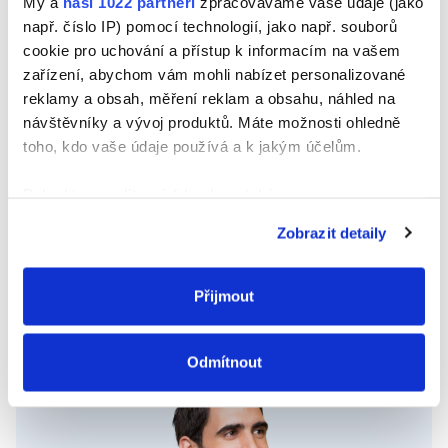
My a
naši 1022 partneři
zpracováváme vaše údaje (jako
MB.):
např. číslo IP) pomocí technologií, jako např. souborů
cookie pro uchování a přístup k informacím na vašem
zařízení, abychom vám mohli nabízet personalizované
reklamy a obsah, měření reklam a obsahu, náhled na
návštěvníky a vývoj produktů. Máte možnosti ohledně
toho, kdo vaše údaje používá a k jakým účelům.
Přečetl/a jsem a souhlasím s
právním
Pokud to povolíte, rádi bychom také:
oznámením
a
zásadami ochrany osobních údajů
. *
Shromažďovali informace o vaší geografické
Zobrazit detaily
poloze, které mohou být přesné na několik metrů
Identifikovali vaše zařízení pomocí aktivního
skenování pro konkrétní charakteristiky (otisk prstu)
Přijmout
Zjistěte více o tom, jak zpracováváme vaše osobní
údaje, a nastavte si předvolby v
části s podrobnostmi
.
Odmítnout
Svůj souhlas můžete kdykoliv změnit nebo odvolat v
části Prohlášení o souborech cookie.
K personalizaci obsahu a reklam, poskytování funkcí