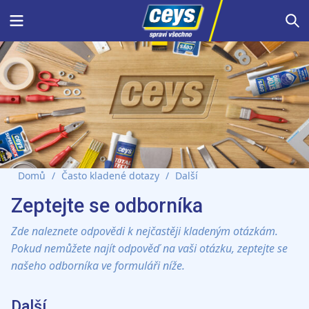
Skip
Menu
S
to
content
Domů
/
Často kladené dotazy
/
Další
Zeptejte se odborníka
Zde naleznete odpovědi k nejčastěji kladeným otázkám.
Pokud nemůžete najít odpověď na vaši otázku, zeptejte se
našeho odborníka ve formuláři níže.
Další