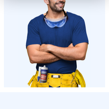
sociálních médií a analýze naší návštěvnosti využíváme
soubory cookie. Informace o tom, jak náš web používáte,
sdílíme se svými partnery pro sociální média, inzerci a
analýzy. Partneři tyto údaje mohou zkombinovat s
dalšími informacemi, které jste jim poskytli nebo které
získali v důsledku toho, že používáte jejich služby.