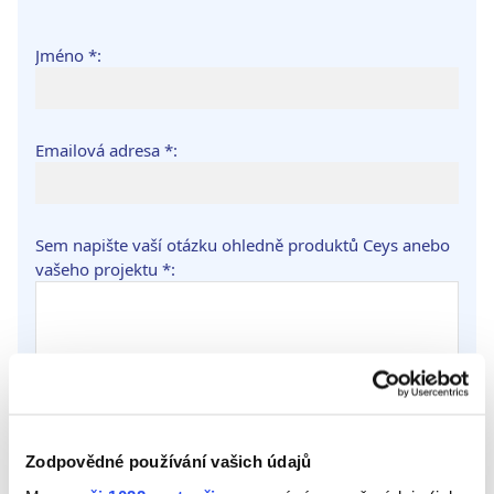
Jméno *:
Emailová adresa *:
Sem napište vaší otázku ohledně produktů Ceys anebo
vašeho projektu *:
Přidat soubor (Pokud chcete, přidejte 2 fotografie, aby
Zodpovědné používání vašich údajů
vaše otázka byla lépe srozumitelná. Velikost max. 2