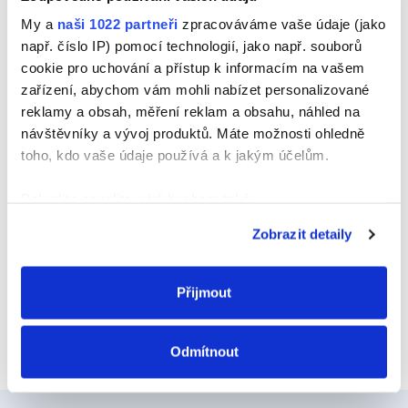
Jméno
My a
naši 1022 partneři
zpracováváme vaše údaje (jako
např. číslo IP) pomocí technologií, jako např. souborů
cookie pro uchování a přístup k informacím na vašem
zařízení, abychom vám mohli nabízet personalizované
E-mail
reklamy a obsah, měření reklam a obsahu, náhled na
návštěvníky a vývoj produktů. Máte možnosti ohledně
toho, kdo vaše údaje používá a k jakým účelům.
Webová stránka
Pokud to povolíte, rádi bychom také:
Shromažďovali informace o vaší geografické
Zobrazit detaily
poloze, které mohou být přesné na několik metrů
Identifikovali vaše zařízení pomocí aktivního
skenování pro konkrétní charakteristiky (otisk prstu)
Přijmout
Zjistěte více o tom, jak zpracováváme vaše osobní
údaje, a nastavte si předvolby v
části s podrobnostmi
.
Odmítnout
Svůj souhlas můžete kdykoliv změnit nebo odvolat v
části Prohlášení o souborech cookie.