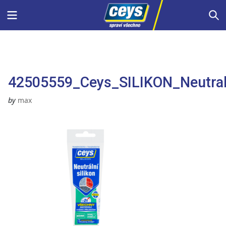
Skip
Menu
S
to
content
42505559_Ceys_SILIKON_Neutral
by
max