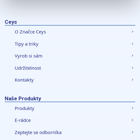
K personalizaci obsahu a reklam, poskytování funkcí
sociálních médií a analýze naší návštěvnosti využíváme
soubory cookie. Informace o tom, jak náš web používáte,
Ceys
sdílíme se svými partnery pro sociální média, inzerci a
O Značce Ceys
analýzy. Partneři tyto údaje mohou zkombinovat s
dalšími informacemi, které jste jim poskytli nebo které
Tipy a triky
získali v důsledku toho, že používáte jejich služby.
Vyrob si sám
Udržitelnost
Kontakty
Naše Produkty
Produkty
E-rádce
Zeptejte se odborníka