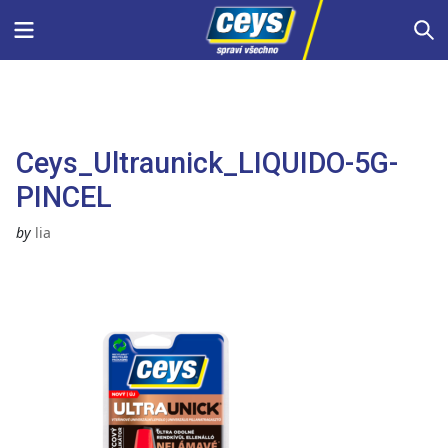
Skip
Menu
S
to
content
Ceys_Ultraunick_LIQUIDO-5G-
PINCEL
by
lia