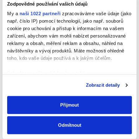
Zodpovědné používání vašich údajů
My a
naši 1022 partneři
zpracováváme vaše údaje (jako
Jméno
např. číslo IP) pomocí technologií, jako např. souborů
cookie pro uchování a přístup k informacím na vašem
zařízení, abychom vám mohli nabízet personalizované
reklamy a obsah, měření reklam a obsahu, náhled na
E-mail
návštěvníky a vývoj produktů. Máte možnosti ohledně
toho, kdo vaše údaje používá a k jakým účelům.
Webová stránka
Pokud to povolíte, rádi bychom také:
Shromažďovali informace o vaší geografické
Zobrazit detaily
poloze, které mohou být přesné na několik metrů
Identifikovali vaše zařízení pomocí aktivního
skenování pro konkrétní charakteristiky (otisk prstu)
Přijmout
Zjistěte více o tom, jak zpracováváme vaše osobní
údaje, a nastavte si předvolby v
části s podrobnostmi
.
Odmítnout
Svůj souhlas můžete kdykoliv změnit nebo odvolat v
části Prohlášení o souborech cookie.