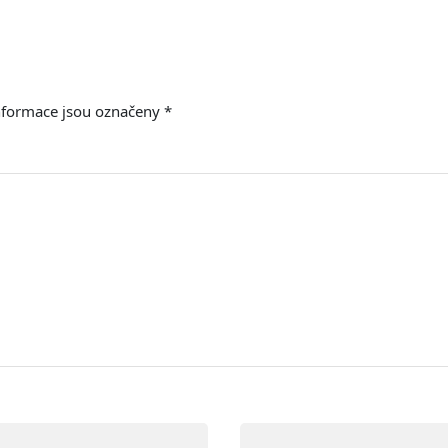
nformace jsou označeny
*
E-mail