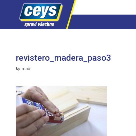
Skip
to
content
revistero_madera_paso3
by
max