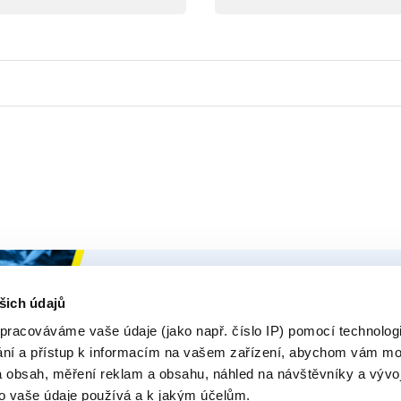
Ceys
Naše Prod
šich údajů
O Značce Ceys
Produk
pracováváme vaše údaje (jako např. číslo IP) pomocí technologií
ání a přístup k informacím na vašem zařízení, abychom vám moh
Tipy a triky
E-rádce
 obsah, měření reklam a obsahu, náhled na návštěvníky a vývo
Vyrob si sám
Zeptejt
o vaše údaje používá a k jakým účelům.