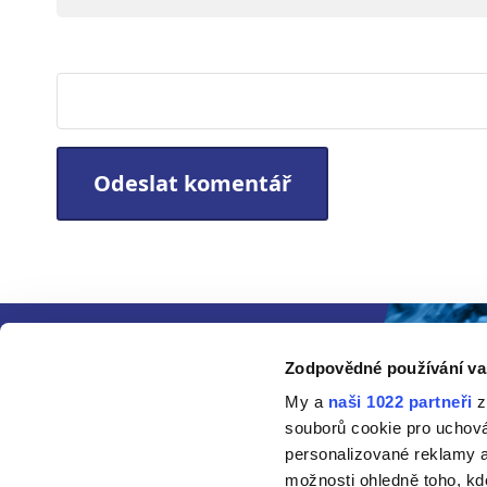
Webová stránka
Zodpovědné používání va
My a
naši 1022 partneři
z
souborů cookie pro uchov
personalizované reklamy a
možnosti ohledně toho, kd