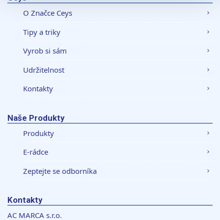
sociálních médií a analýze naší návštěvnosti využíváme
O Značce Ceys
soubory cookie. Informace o tom, jak náš web používáte,
sdílíme se svými partnery pro sociální média, inzerci a
Tipy a triky
analýzy. Partneři tyto údaje mohou zkombinovat s
dalšími informacemi, které jste jim poskytli nebo které
Vyrob si sám
získali v důsledku toho, že používáte jejich služby.
Udržitelnost
Kontakty
Naše Produkty
Produkty
E-rádce
Zeptejte se odborníka
Kontakty
AC MARCA s.r.o.