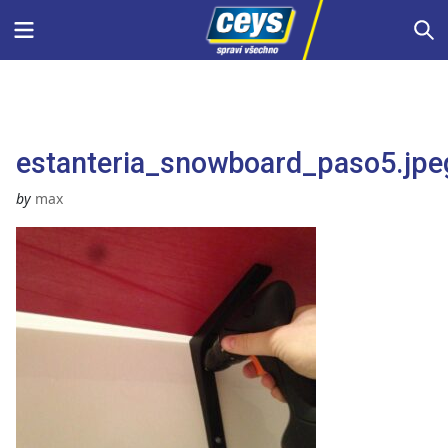
Skip
Menu
S
to
content
estanteria_snowboard_paso5.jpe
by
max