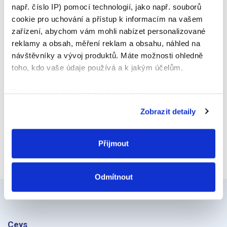
např. číslo IP) pomocí technologií, jako např. souborů
E-mail
cookie pro uchování a přístup k informacím na vašem
zařízení, abychom vám mohli nabízet personalizované
reklamy a obsah, měření reklam a obsahu, náhled na
návštěvníky a vývoj produktů. Máte možnosti ohledně
Webová stránka
toho, kdo vaše údaje používá a k jakým účelům.
Pokud to povolíte, rádi bychom také:
Shromažďovali informace o vaší geografické
Zobrazit detaily
poloze, které mohou být přesné na několik metrů
Identifikovali vaše zařízení pomocí aktivního
skenování pro konkrétní charakteristiky (otisk prstu)
Přijmout
Zjistěte více o tom, jak zpracováváme vaše osobní
údaje, a nastavte si předvolby v
části s podrobnostmi
.
Odmítnout
Svůj souhlas můžete kdykoliv změnit nebo odvolat v
části Prohlášení o souborech cookie.
K personalizaci obsahu a reklam, poskytování funkcí
Ceys