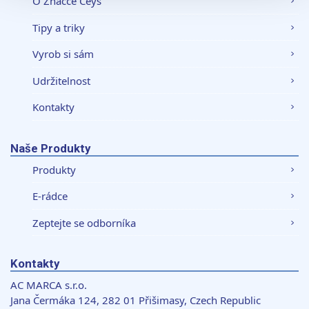
O Značce Ceys
soubory cookie. Informace o tom, jak náš web používáte,
Tipy a triky
sdílíme se svými partnery pro sociální média, inzerci a
analýzy. Partneři tyto údaje mohou zkombinovat s
Vyrob si sám
dalšími informacemi, které jste jim poskytli nebo které
získali v důsledku toho, že používáte jejich služby.
Udržitelnost
Kontakty
Naše Produkty
Produkty
E-rádce
Zeptejte se odborníka
Kontakty
AC MARCA s.r.o.
Jana Čermáka 124, 282 01 Přišimasy, Czech Republic