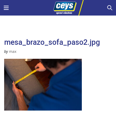
Skip
Menu
S
to
content
mesa_brazo_sofa_paso2.jpg
by
max