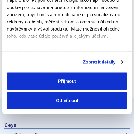
např. číslo IP) pomocí technologií, jako např. souborů
E-mail
cookie pro uchování a přístup k informacím na vašem
zařízení, abychom vám mohli nabízet personalizované
reklamy a obsah, měření reklam a obsahu, náhled na
návštěvníky a vývoj produktů. Máte možnosti ohledně
Webová stránka
toho, kdo vaše údaje používá a k jakým účelům.
Pokud to povolíte, rádi bychom také:
Shromažďovali informace o vaší geografické
Zobrazit detaily
poloze, které mohou být přesné na několik metrů
Identifikovali vaše zařízení pomocí aktivního
skenování pro konkrétní charakteristiky (otisk prstu)
Přijmout
Zjistěte více o tom, jak zpracováváme vaše osobní
údaje, a nastavte si předvolby v
části s podrobnostmi
.
Odmítnout
Svůj souhlas můžete kdykoliv změnit nebo odvolat v
části Prohlášení o souborech cookie.
K personalizaci obsahu a reklam, poskytování funkcí
Ceys
sociálních médií a analýze naší návštěvnosti využíváme