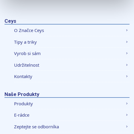
K personalizaci obsahu a reklam, poskytování funkcí
sociálních médií a analýze naší návštěvnosti využíváme
soubory cookie. Informace o tom, jak náš web používáte,
Ceys
sdílíme se svými partnery pro sociální média, inzerci a
O Značce Ceys
analýzy. Partneři tyto údaje mohou zkombinovat s
dalšími informacemi, které jste jim poskytli nebo které
Tipy a triky
získali v důsledku toho, že používáte jejich služby.
Vyrob si sám
Udržitelnost
Kontakty
Naše Produkty
Produkty
E-rádce
Zeptejte se odborníka