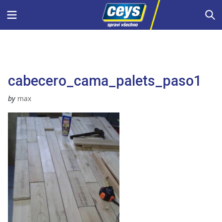
Skip
Menu
S
to
content
cabecero_cama_palets_paso1
by
max