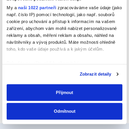
Jméno
My a
naši 1022 partneři
zpracováváme vaše údaje (jako
např. číslo IP) pomocí technologií, jako např. souborů
cookie pro uchování a přístup k informacím na vašem
zařízení, abychom vám mohli nabízet personalizované
E-mail
reklamy a obsah, měření reklam a obsahu, náhled na
návštěvníky a vývoj produktů. Máte možnosti ohledně
toho, kdo vaše údaje používá a k jakým účelům.
Webová stránka
Pokud to povolíte, rádi bychom také:
Shromažďovali informace o vaší geografické
Zobrazit detaily
poloze, které mohou být přesné na několik metrů
Identifikovali vaše zařízení pomocí aktivního
skenování pro konkrétní charakteristiky (otisk prstu)
Přijmout
Zjistěte více o tom, jak zpracováváme vaše osobní
údaje, a nastavte si předvolby v
části s podrobnostmi
.
Odmítnout
Svůj souhlas můžete kdykoliv změnit nebo odvolat v
části Prohlášení o souborech cookie.