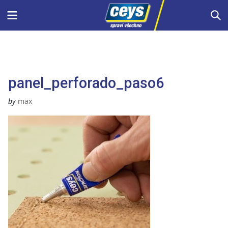
Skip
Menu
S
to
content
panel_perforado_paso6
by
max