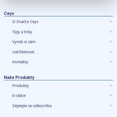
K personalizaci obsahu a reklam, poskytování funkcí
sociálních médií a analýze naší návštěvnosti využíváme
Ceys
soubory cookie. Informace o tom, jak náš web používáte,
sdílíme se svými partnery pro sociální média, inzerci a
O Značce Ceys
analýzy. Partneři tyto údaje mohou zkombinovat s
Tipy a triky
dalšími informacemi, které jste jim poskytli nebo které
získali v důsledku toho, že používáte jejich služby.
Vyrob si sám
Udržitelnost
Kontakty
Naše Produkty
Produkty
E-rádce
Zeptejte se odborníka