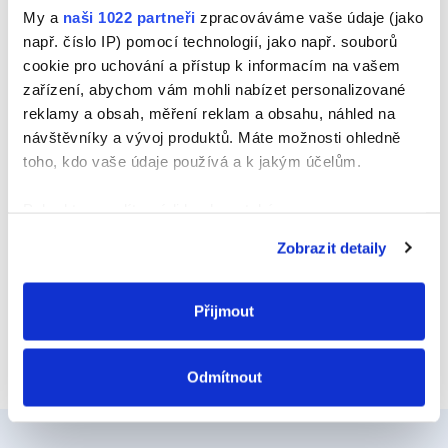
Jméno
My a
naši 1022 partneři
zpracováváme vaše údaje (jako
např. číslo IP) pomocí technologií, jako např. souborů
cookie pro uchování a přístup k informacím na vašem
zařízení, abychom vám mohli nabízet personalizované
E-mail
reklamy a obsah, měření reklam a obsahu, náhled na
návštěvníky a vývoj produktů. Máte možnosti ohledně
toho, kdo vaše údaje používá a k jakým účelům.
Webová stránka
Pokud to povolíte, rádi bychom také:
Shromažďovali informace o vaší geografické
Zobrazit detaily
poloze, které mohou být přesné na několik metrů
Identifikovali vaše zařízení pomocí aktivního
skenování pro konkrétní charakteristiky (otisk prstu)
Přijmout
Zjistěte více o tom, jak zpracováváme vaše osobní
údaje, a nastavte si předvolby v
části s podrobnostmi
.
Odmítnout
Svůj souhlas můžete kdykoliv změnit nebo odvolat v
části Prohlášení o souborech cookie.