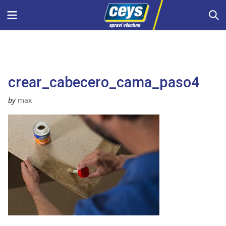
Skip
Menu
S
to
content
crear_cabecero_cama_paso4
by
max