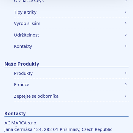
O Značce Ceys
soubory cookie. Informace o tom, jak náš web používáte,
Tipy a triky
sdílíme se svými partnery pro sociální média, inzerci a
analýzy. Partneři tyto údaje mohou zkombinovat s
Vyrob si sám
dalšími informacemi, které jste jim poskytli nebo které
získali v důsledku toho, že používáte jejich služby.
Udržitelnost
Kontakty
Naše Produkty
Produkty
E-rádce
Zeptejte se odborníka
Kontakty
AC MARCA s.r.o.
Jana Čermáka 124, 282 01 Přišimasy, Czech Republic