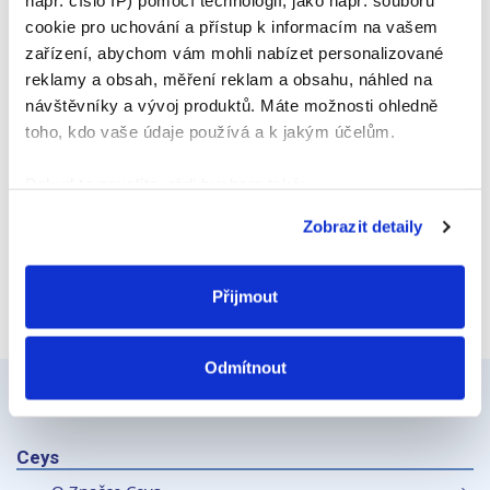
např. číslo IP) pomocí technologií, jako např. souborů
E-mail
cookie pro uchování a přístup k informacím na vašem
zařízení, abychom vám mohli nabízet personalizované
reklamy a obsah, měření reklam a obsahu, náhled na
návštěvníky a vývoj produktů. Máte možnosti ohledně
Webová stránka
toho, kdo vaše údaje používá a k jakým účelům.
Pokud to povolíte, rádi bychom také:
Shromažďovali informace o vaší geografické
Zobrazit detaily
poloze, které mohou být přesné na několik metrů
Identifikovali vaše zařízení pomocí aktivního
skenování pro konkrétní charakteristiky (otisk prstu)
Přijmout
Zjistěte více o tom, jak zpracováváme vaše osobní
údaje, a nastavte si předvolby v
části s podrobnostmi
.
Odmítnout
Svůj souhlas můžete kdykoliv změnit nebo odvolat v
části Prohlášení o souborech cookie.
K personalizaci obsahu a reklam, poskytování funkcí
Ceys
sociálních médií a analýze naší návštěvnosti využíváme