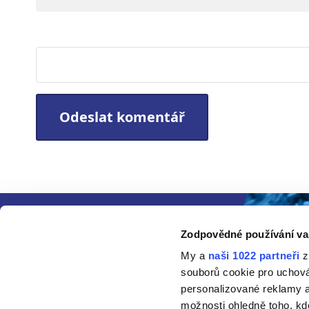
Webová stránka
Zodpovědné používání va
My a
naši 1022 partneři
z
souborů cookie pro uchov
personalizované reklamy a
možnosti ohledně toho, kd