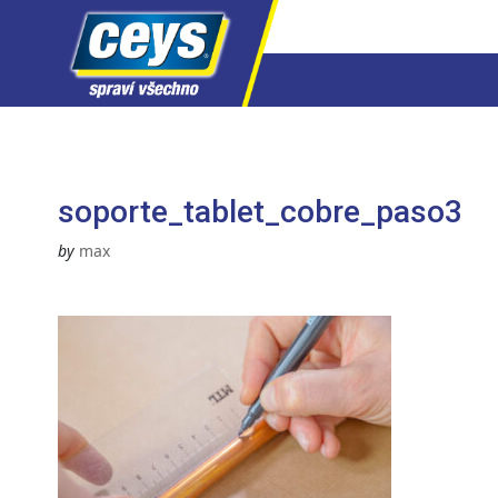
Skip
to
content
soporte_tablet_cobre_paso3
by
max