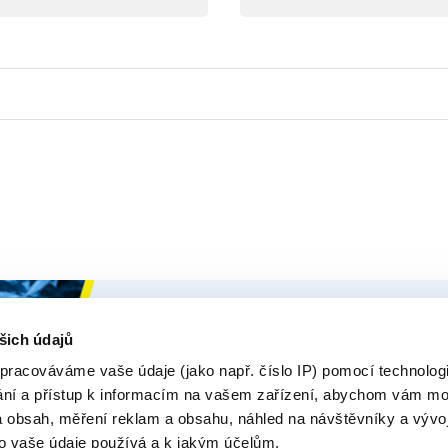
Ceys
Naše Prod
šich údajů
O Značce Ceys
Produk
pracováváme vaše údaje (jako např. číslo IP) pomocí technologií
ání a přístup k informacím na vašem zařízení, abychom vám moh
Tipy a triky
E-rádce
 obsah, měření reklam a obsahu, náhled na návštěvníky a vývo
Vyrob si sám
Zeptejt
o vaše údaje používá a k jakým účelům.