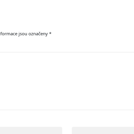
nformace jsou označeny
*
E-mail