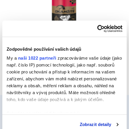
MONTACK LEPÍ VŠE OKAMŽITĚ TRANSPARENTNÍ
Zodpovědné používání vašich údajů
My a
naši 1022 partneři
zpracováváme vaše údaje (jako
Náhled
např. číslo IP) pomocí technologií, jako např. souborů
cookie pro uchování a přístup k informacím na vašem
zařízení, abychom vám mohli nabízet personalizované
reklamy a obsah, měření reklam a obsahu, náhled na
návštěvníky a vývoj produktů. Máte možnosti ohledně
toho, kdo vaše údaje používá a k jakým účelům.
Pokud to povolíte, rádi bychom také:
Ceys
Shromažďovali informace o vaší geografické
Zobrazit detaily
poloze, které mohou být přesné na několik metrů