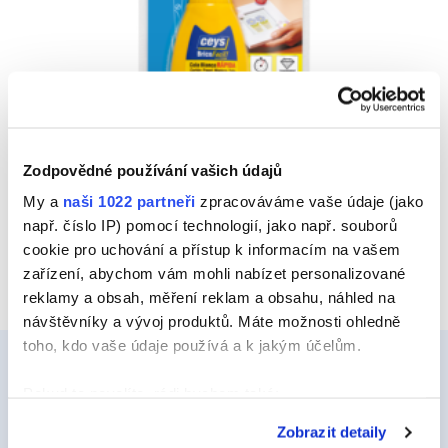
HOBBYCEYS BÍLÉ LEPIDLO
Zodpovědné používání vašich údajů
My a
naši 1022 partneři
zpracováváme vaše údaje (jako
Náhled
např. číslo IP) pomocí technologií, jako např. souborů
cookie pro uchování a přístup k informacím na vašem
zařízení, abychom vám mohli nabízet personalizované
reklamy a obsah, měření reklam a obsahu, náhled na
návštěvníky a vývoj produktů. Máte možnosti ohledně
toho, kdo vaše údaje používá a k jakým účelům.
Pokud to povolíte, rádi bychom také:
Ceys
Shromažďovali informace o vaší geografické
Zobrazit detaily
poloze, které mohou být přesné na několik metrů