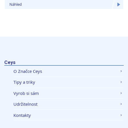
získali v důsledku toho, že používáte jejich služby.
Náhled
Ceys
O Značce Ceys
Tipy a triky
Vyrob si sám
Udržitelnost
Kontakty