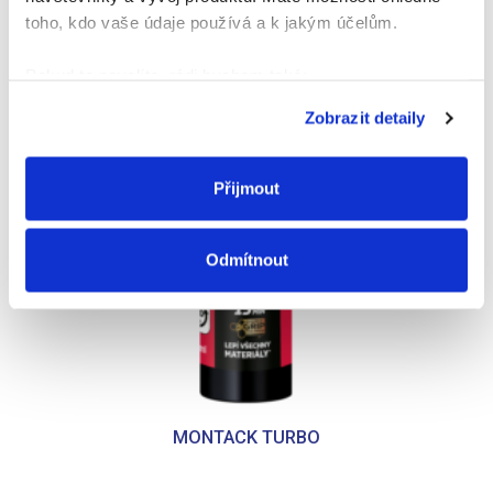
toho, kdo vaše údaje používá a k jakým účelům.
Pokud to povolíte, rádi bychom také:
Shromažďovali informace o vaší geografické
Zobrazit detaily
poloze, které mohou být přesné na několik metrů
Identifikovali vaše zařízení pomocí aktivního
skenování pro konkrétní charakteristiky (otisk prstu)
Přijmout
Zjistěte více o tom, jak zpracováváme vaše osobní
údaje, a nastavte si předvolby v
části s podrobnostmi
.
Odmítnout
Svůj souhlas můžete kdykoliv změnit nebo odvolat v
části Prohlášení o souborech cookie.
K personalizaci obsahu a reklam, poskytování funkcí
sociálních médií a analýze naší návštěvnosti využíváme
soubory cookie. Informace o tom, jak náš web používáte,
sdílíme se svými partnery pro sociální média, inzerci a
MONTACK TURBO
analýzy. Partneři tyto údaje mohou zkombinovat s
dalšími informacemi, které jste jim poskytli nebo které