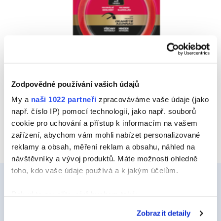
MONTÁŽNÍ PÁSKY
Zodpovědné používání vašich údajů
My a
naši 1022 partneři
zpracováváme vaše údaje (jako
Náhled
např. číslo IP) pomocí technologií, jako např. souborů
cookie pro uchování a přístup k informacím na vašem
zařízení, abychom vám mohli nabízet personalizované
reklamy a obsah, měření reklam a obsahu, náhled na
návštěvníky a vývoj produktů. Máte možnosti ohledně
toho, kdo vaše údaje používá a k jakým účelům.
Pokud to povolíte, rádi bychom také:
Ceys
Shromažďovali informace o vaší geografické
Zobrazit detaily
poloze, které mohou být přesné na několik metrů