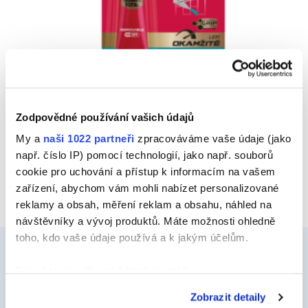
MONTACK LEPÍ VŠE ODSTRANITELNĚ
Zodpovědné používání vašich údajů
My a
naši 1022 partneři
zpracováváme vaše údaje (jako
Náhled
např. číslo IP) pomocí technologií, jako např. souborů
cookie pro uchování a přístup k informacím na vašem
zařízení, abychom vám mohli nabízet personalizované
reklamy a obsah, měření reklam a obsahu, náhled na
návštěvníky a vývoj produktů. Máte možnosti ohledně
toho, kdo vaše údaje používá a k jakým účelům.
Pokud to povolíte, rádi bychom také:
Ceys
Shromažďovali informace o vaší geografické
Zobrazit detaily
poloze, které mohou být přesné na několik metrů