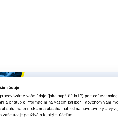
Ceys
Naše Prod
šich údajů
O Značce Ceys
Produk
pracováváme vaše údaje (jako např. číslo IP) pomocí technologií
ání a přístup k informacím na vašem zařízení, abychom vám moh
Tipy a triky
E-rádce
 obsah, měření reklam a obsahu, náhled na návštěvníky a vývo
Vyrob si sám
Zeptejt
o vaše údaje používá a k jakým účelům.