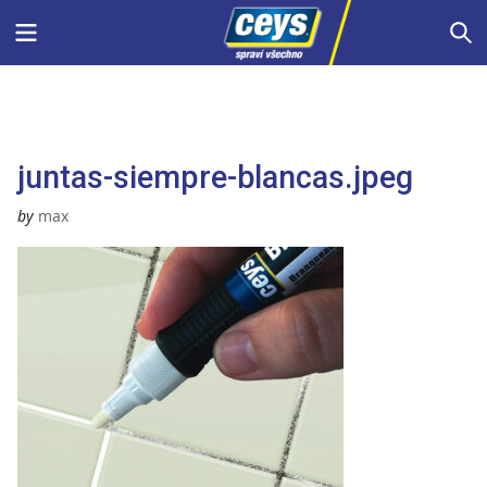
Skip
Menu
S
to
content
juntas-siempre-blancas.jpeg
by
max