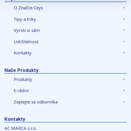
sociálních médií a analýze naší návštěvnosti využíváme
O Značce Ceys
soubory cookie. Informace o tom, jak náš web používáte,
sdílíme se svými partnery pro sociální média, inzerci a
Tipy a triky
analýzy. Partneři tyto údaje mohou zkombinovat s
dalšími informacemi, které jste jim poskytli nebo které
Vyrob si sám
získali v důsledku toho, že používáte jejich služby.
Udržitelnost
Kontakty
Naše Produkty
Produkty
E-rádce
Zeptejte se odborníka
Kontakty
AC MARCA s.r.o.