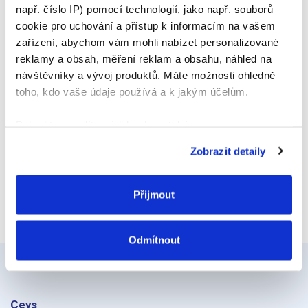
např. číslo IP) pomocí technologií, jako např. souborů
E-mail
cookie pro uchování a přístup k informacím na vašem
zařízení, abychom vám mohli nabízet personalizované
reklamy a obsah, měření reklam a obsahu, náhled na
návštěvníky a vývoj produktů. Máte možnosti ohledně
Webová stránka
toho, kdo vaše údaje používá a k jakým účelům.
Pokud to povolíte, rádi bychom také:
Shromažďovali informace o vaší geografické
Zobrazit detaily
poloze, které mohou být přesné na několik metrů
Identifikovali vaše zařízení pomocí aktivního
skenování pro konkrétní charakteristiky (otisk prstu)
Přijmout
Zjistěte více o tom, jak zpracováváme vaše osobní
údaje, a nastavte si předvolby v
části s podrobnostmi
.
Odmítnout
Svůj souhlas můžete kdykoliv změnit nebo odvolat v
části Prohlášení o souborech cookie.
K personalizaci obsahu a reklam, poskytování funkcí
Ceys