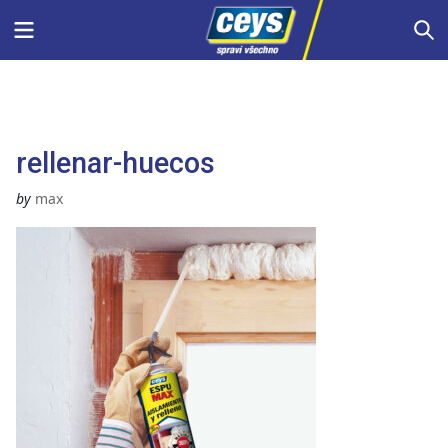
Skip
Menu
S
to
content
rellenar-huecos
by
max