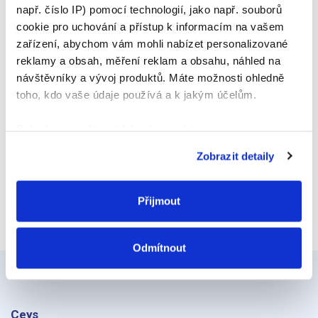
např. číslo IP) pomocí technologií, jako např. souborů
E-mail
cookie pro uchování a přístup k informacím na vašem
zařízení, abychom vám mohli nabízet personalizované
reklamy a obsah, měření reklam a obsahu, náhled na
návštěvníky a vývoj produktů. Máte možnosti ohledně
Webová stránka
toho, kdo vaše údaje používá a k jakým účelům.
Pokud to povolíte, rádi bychom také:
Shromažďovali informace o vaší geografické
Zobrazit detaily
poloze, které mohou být přesné na několik metrů
Identifikovali vaše zařízení pomocí aktivního
skenování pro konkrétní charakteristiky (otisk prstu)
Přijmout
Zjistěte více o tom, jak zpracováváme vaše osobní
údaje, a nastavte si předvolby v
části s podrobnostmi
.
Odmítnout
Svůj souhlas můžete kdykoliv změnit nebo odvolat v
části Prohlášení o souborech cookie.
K personalizaci obsahu a reklam, poskytování funkcí
Ceys