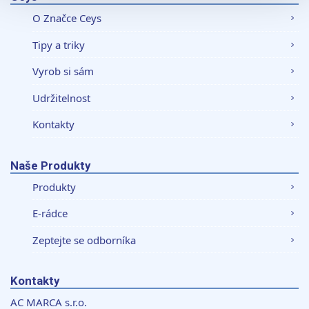
sociálních médií a analýze naší návštěvnosti využíváme
O Značce Ceys
soubory cookie. Informace o tom, jak náš web používáte,
sdílíme se svými partnery pro sociální média, inzerci a
Tipy a triky
analýzy. Partneři tyto údaje mohou zkombinovat s
dalšími informacemi, které jste jim poskytli nebo které
Vyrob si sám
získali v důsledku toho, že používáte jejich služby.
Udržitelnost
Kontakty
Naše Produkty
Produkty
E-rádce
Zeptejte se odborníka
Kontakty
AC MARCA s.r.o.