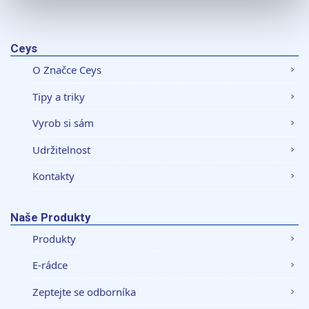
K personalizaci obsahu a reklam, poskytování funkcí
sociálních médií a analýze naší návštěvnosti využíváme
soubory cookie. Informace o tom, jak náš web používáte,
Ceys
sdílíme se svými partnery pro sociální média, inzerci a
O Značce Ceys
analýzy. Partneři tyto údaje mohou zkombinovat s
dalšími informacemi, které jste jim poskytli nebo které
Tipy a triky
získali v důsledku toho, že používáte jejich služby.
Vyrob si sám
Udržitelnost
Kontakty
Naše Produkty
Produkty
E-rádce
Zeptejte se odborníka