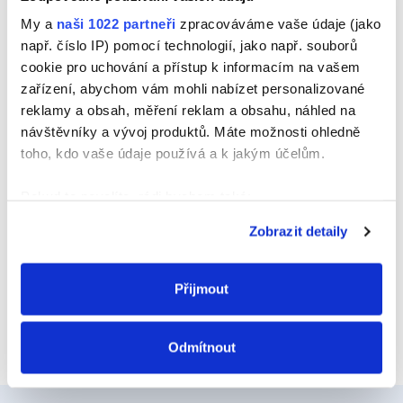
Jméno
My a
naši 1022 partneři
zpracováváme vaše údaje (jako
např. číslo IP) pomocí technologií, jako např. souborů
cookie pro uchování a přístup k informacím na vašem
zařízení, abychom vám mohli nabízet personalizované
E-mail
reklamy a obsah, měření reklam a obsahu, náhled na
návštěvníky a vývoj produktů. Máte možnosti ohledně
toho, kdo vaše údaje používá a k jakým účelům.
Webová stránka
Pokud to povolíte, rádi bychom také:
Shromažďovali informace o vaší geografické
Zobrazit detaily
poloze, které mohou být přesné na několik metrů
Identifikovali vaše zařízení pomocí aktivního
skenování pro konkrétní charakteristiky (otisk prstu)
Přijmout
Zjistěte více o tom, jak zpracováváme vaše osobní
údaje, a nastavte si předvolby v
části s podrobnostmi
.
Odmítnout
Svůj souhlas můžete kdykoliv změnit nebo odvolat v
části Prohlášení o souborech cookie.