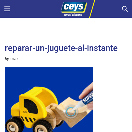
Skip
Menu
S
to
content
reparar-un-juguete-al-instante
by
max