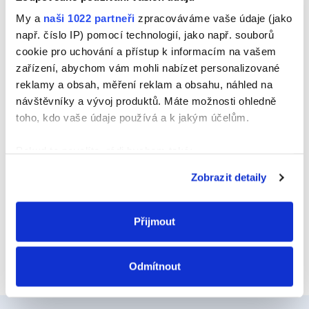
Jméno
My a
naši 1022 partneři
zpracováváme vaše údaje (jako
např. číslo IP) pomocí technologií, jako např. souborů
cookie pro uchování a přístup k informacím na vašem
zařízení, abychom vám mohli nabízet personalizované
E-mail
reklamy a obsah, měření reklam a obsahu, náhled na
návštěvníky a vývoj produktů. Máte možnosti ohledně
toho, kdo vaše údaje používá a k jakým účelům.
Webová stránka
Pokud to povolíte, rádi bychom také:
Shromažďovali informace o vaší geografické
Zobrazit detaily
poloze, které mohou být přesné na několik metrů
Identifikovali vaše zařízení pomocí aktivního
skenování pro konkrétní charakteristiky (otisk prstu)
Přijmout
Zjistěte více o tom, jak zpracováváme vaše osobní
údaje, a nastavte si předvolby v
části s podrobnostmi
.
Odmítnout
Svůj souhlas můžete kdykoliv změnit nebo odvolat v
části Prohlášení o souborech cookie.