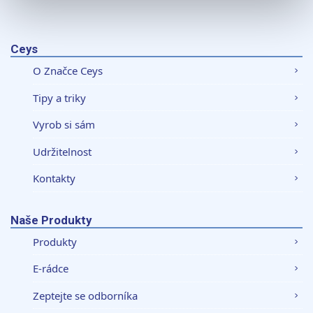
K personalizaci obsahu a reklam, poskytování funkcí
sociálních médií a analýze naší návštěvnosti využíváme
soubory cookie. Informace o tom, jak náš web používáte,
Ceys
sdílíme se svými partnery pro sociální média, inzerci a
O Značce Ceys
analýzy. Partneři tyto údaje mohou zkombinovat s
dalšími informacemi, které jste jim poskytli nebo které
Tipy a triky
získali v důsledku toho, že používáte jejich služby.
Vyrob si sám
Udržitelnost
Kontakty
Naše Produkty
Produkty
E-rádce
Zeptejte se odborníka