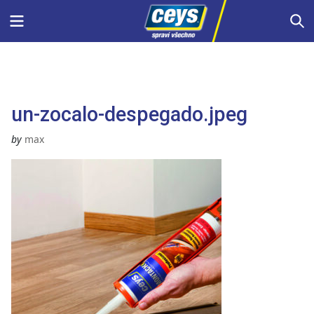
Skip
Menu
S
to
content
un-zocalo-despegado.jpeg
by
max