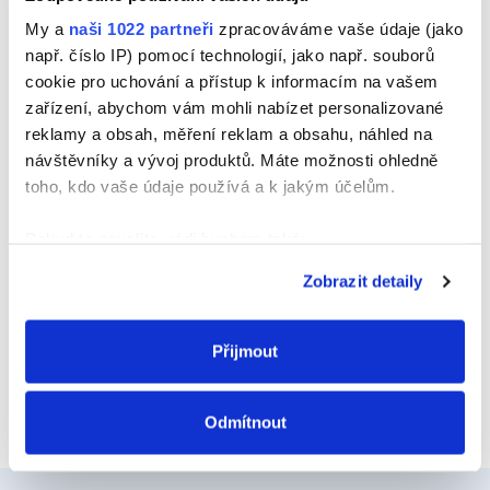
Jméno
My a
naši 1022 partneři
zpracováváme vaše údaje (jako
např. číslo IP) pomocí technologií, jako např. souborů
cookie pro uchování a přístup k informacím na vašem
zařízení, abychom vám mohli nabízet personalizované
E-mail
reklamy a obsah, měření reklam a obsahu, náhled na
návštěvníky a vývoj produktů. Máte možnosti ohledně
toho, kdo vaše údaje používá a k jakým účelům.
Webová stránka
Pokud to povolíte, rádi bychom také:
Shromažďovali informace o vaší geografické
Zobrazit detaily
poloze, které mohou být přesné na několik metrů
Identifikovali vaše zařízení pomocí aktivního
skenování pro konkrétní charakteristiky (otisk prstu)
Přijmout
Zjistěte více o tom, jak zpracováváme vaše osobní
údaje, a nastavte si předvolby v
části s podrobnostmi
.
Odmítnout
Svůj souhlas můžete kdykoliv změnit nebo odvolat v
části Prohlášení o souborech cookie.