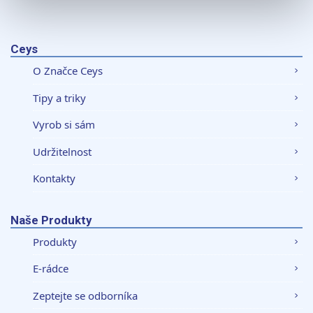
K personalizaci obsahu a reklam, poskytování funkcí
sociálních médií a analýze naší návštěvnosti využíváme
soubory cookie. Informace o tom, jak náš web používáte,
Ceys
sdílíme se svými partnery pro sociální média, inzerci a
O Značce Ceys
analýzy. Partneři tyto údaje mohou zkombinovat s
dalšími informacemi, které jste jim poskytli nebo které
Tipy a triky
získali v důsledku toho, že používáte jejich služby.
Vyrob si sám
Udržitelnost
Kontakty
Naše Produkty
Produkty
E-rádce
Zeptejte se odborníka