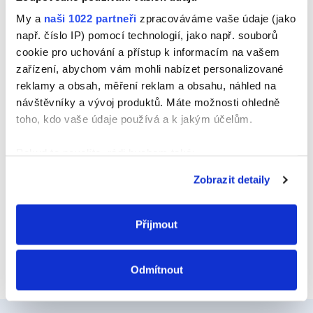
Jméno
My a
naši 1022 partneři
zpracováváme vaše údaje (jako
např. číslo IP) pomocí technologií, jako např. souborů
cookie pro uchování a přístup k informacím na vašem
zařízení, abychom vám mohli nabízet personalizované
E-mail
reklamy a obsah, měření reklam a obsahu, náhled na
návštěvníky a vývoj produktů. Máte možnosti ohledně
toho, kdo vaše údaje používá a k jakým účelům.
Webová stránka
Pokud to povolíte, rádi bychom také:
Shromažďovali informace o vaší geografické
Zobrazit detaily
poloze, které mohou být přesné na několik metrů
Identifikovali vaše zařízení pomocí aktivního
skenování pro konkrétní charakteristiky (otisk prstu)
Přijmout
Zjistěte více o tom, jak zpracováváme vaše osobní
údaje, a nastavte si předvolby v
části s podrobnostmi
.
Odmítnout
Svůj souhlas můžete kdykoliv změnit nebo odvolat v
části Prohlášení o souborech cookie.