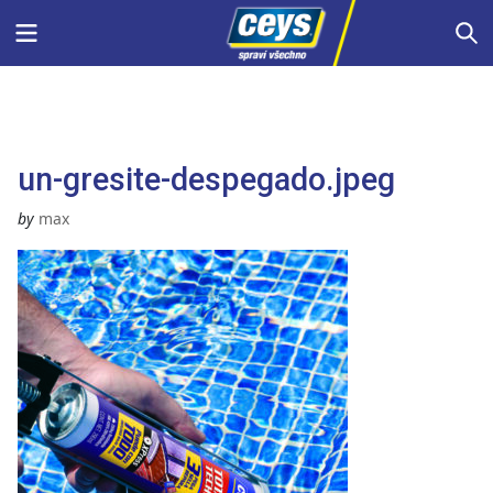
Skip
Menu
S
to
content
un-gresite-despegado.jpeg
by
max