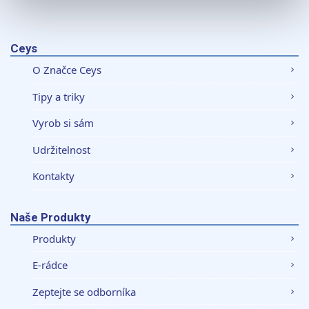
K personalizaci obsahu a reklam, poskytování funkcí
sociálních médií a analýze naší návštěvnosti využíváme
soubory cookie. Informace o tom, jak náš web používáte,
Ceys
sdílíme se svými partnery pro sociální média, inzerci a
O Značce Ceys
analýzy. Partneři tyto údaje mohou zkombinovat s
dalšími informacemi, které jste jim poskytli nebo které
Tipy a triky
získali v důsledku toho, že používáte jejich služby.
Vyrob si sám
Udržitelnost
Kontakty
Naše Produkty
Produkty
E-rádce
Zeptejte se odborníka