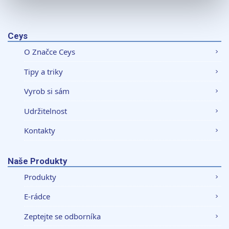
K personalizaci obsahu a reklam, poskytování funkcí
sociálních médií a analýze naší návštěvnosti využíváme
soubory cookie. Informace o tom, jak náš web používáte,
Ceys
sdílíme se svými partnery pro sociální média, inzerci a
O Značce Ceys
analýzy. Partneři tyto údaje mohou zkombinovat s
dalšími informacemi, které jste jim poskytli nebo které
Tipy a triky
získali v důsledku toho, že používáte jejich služby.
Vyrob si sám
Udržitelnost
Kontakty
Naše Produkty
Produkty
E-rádce
Zeptejte se odborníka