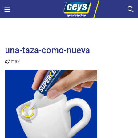
Skip
Menu
S
to
content
una-taza-como-nueva
by
max