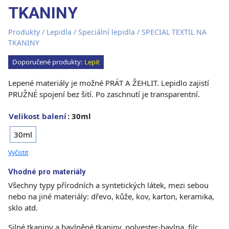
TKANINY
Produkty
/
Lepidla
/
Speciální lepidla
/ SPECIAL TEXTIL NA
TKANINY
Doporučené produkty:
Lepit
Lepené materiály je možné PRÁT A ŽEHLIT. Lepidlo zajistí
PRUŽNÉ spojení bez šití. Po zaschnutí je transparentní.
Velikost balení
: 30ml
30ml
Vyčistit
Vhodné pro materiály
Všechny typy přírodních a syntetických látek, mezi sebou
nebo na jiné materiály: dřevo, kůže, kov, karton, keramika,
sklo atd.
Silné tkaniny a bavlněné tkaniny, polyester-bavlna, filc