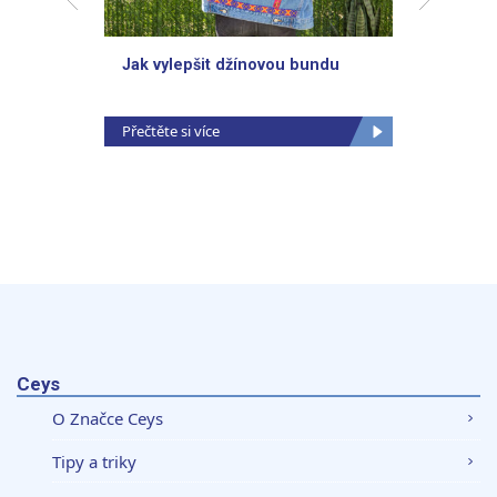
Jak vylepšit džínovou bundu
Jak do
ozdobi
Přečtěte si více
Přečtěte
Ceys
O Značce Ceys
Tipy a triky