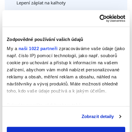
Lepení záplat na kalhoty
RUČNÍ PRÁCE: náhrdelníky, náramky atd.
LEMOVÁNÍ: záclony, závěsy atd.
Zodpovědné používání vašich údajů
NÁVOD NA POUŽITÍ
My a
naši 1022 partneři
zpracováváme vaše údaje (jako
např. číslo IP) pomocí technologií, jako např. souborů
APLIKUJTE tenkou a jednotnou vrstvu lepidla Ceys special textil na lepenou látku.
SPOJTE obě plochy přitlačením po dobu několika minut. Doporučujeme prodloužit dobu přitlačení na jednu hodinu pomocí lepicí pásky nebo nějakého těžkého předmětu, aby byl spoj zcela pevný.
Odstraňte přebytek lepidla hadříkem navlhčeným ve vodě.
Maximální pevnosti je dosaženo po uplynutí 24 hodin od aplikace.
DOKUMENTY KE STAŽENÍ
cookie pro uchování a přístup k informacím na vašem
zařízení, abychom vám mohli nabízet personalizované
reklamy a obsah, měření reklam a obsahu, náhled na
VLASTNOSTI
návštěvníky a vývoj produktů. Máte možnosti ohledně
toho, kdo vaše údaje používá a k jakým účelům.
Pružné
Pokud to povolíte, rádi bychom také:
Po zaschnutí je transparentní.
Shromažďovali informace o vaší geografické
Zobrazit detaily
Odolné vůči praní a žehlení
poloze, které mohou být přesné na několik metrů
Identifikovali vaše zařízení pomocí aktivního