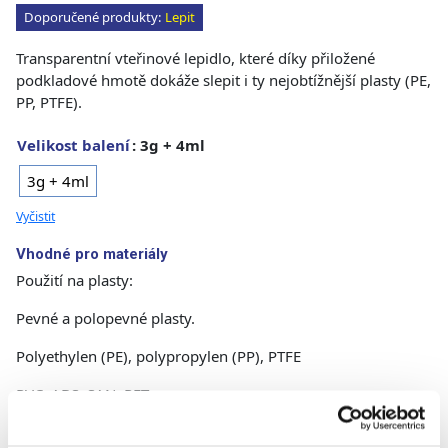
Doporučené produkty:
Lepit
Transparentní vteřinové lepidlo, které díky přiložené
podkladové hmotě dokáže slepit i ty nejobtížnější plasty (PE,
PP, PTFE).
Velikost balení
: 3g + 4ml
3g + 4ml
Vyčistit
Vhodné pro materiály
Použití na plasty:
Pevné a polopevné plasty.
Polyethylen (PE), polypropylen (PP), PTFE
PVC, ABS, SAN, PET
Polyester, metakrylát