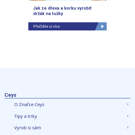
Jak ze dřeva a korku vyrobit
Věšák 
držák na tužky
Přečtěte si více
Přečtěte
Ceys
O Značce Ceys
Tipy a triky
Vyrob si sám