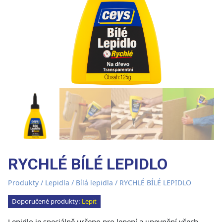
RYCHLÉ BÍLÉ LEPIDLO
Produkty
/
Lepidla
/
Bílá lepidla
/ RYCHLÉ BÍLÉ LEPIDLO
Doporučené produkty:
Lepit
Lepidlo je speciálně určeno pro lepení a upevnění všech