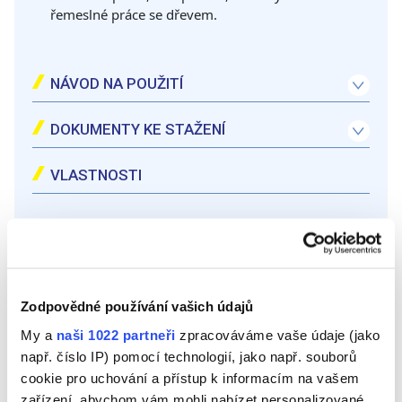
řemeslné práce se dřevem.
NÁVOD NA POUŽITÍ
APLIKUJTE dostatečné množství lepidla na jednu z nich.
Maximální pevnosti dosáhne po uplynutí 24 hodin od aplikace.
DOKUMENTY KE STAŽENÍ
VLASTNOSTI
Velmi snadné použití
Hermetické uzavření
Kontrola dávkování
Zodpovědné používání vašich údajů
Uzávěr typu „twist“
My a
naši 1022 partneři
zpracováváme vaše údaje (jako
např. číslo IP) pomocí technologií, jako např. souborů
cookie pro uchování a přístup k informacím na vašem
zařízení, abychom vám mohli nabízet personalizované