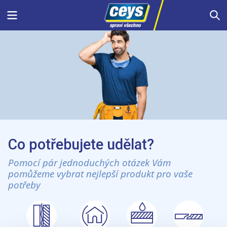
Skip
Menu
S
to
content
Co potřebujete udělat?
Pomocí pár jednoduchých otázek Vám
pomůžeme vybrat nejlepší produkt pro vaše
potřeby