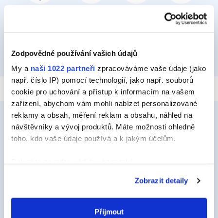
PŘILEPIT A PŘIPEVNIT
IZOLOVAT
HYDROIZOLOVAT
OPRAVIT
Zodpovědné používání vašich údajů
TMELIT
My a
naši 1022 partneři
zpracováváme vaše údaje (jako
např. číslo IP) pomocí technologií, jako např. souborů
cookie pro uchování a přístup k informacím na vašem
zařízení, abychom vám mohli nabízet personalizované
reklamy a obsah, měření reklam a obsahu, náhled na
návštěvníky a vývoj produktů. Máte možnosti ohledně
toho, kdo vaše údaje používá a k jakým účelům.
Ceys
O Značce Ceys
Pokud to povolíte, rádi bychom také:
Shromažďovali informace o vaší geografické
Tipy a triky
Zobrazit detaily
poloze, které mohou být přesné na několik metrů
Vyrob si sám
Identifikovali vaše zařízení pomocí aktivního
skenování pro konkrétní charakteristiky (otisk prstu)
Přijmout
Udržitelnost